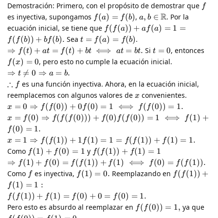
Demostración: Primero, con el propósito de demostrar que
f
R
es inyectiva, supongamos
(
)
=
(
)
,
,
∈
. Por la
f
a
f
b
a
b
ecuación inicial, se tiene que
(
(
))
+
(
)
=
1
=
f
f
a
a
f
a
(
(
))
+
(
)
.
Sea
=
(
)
=
(
)
.
f
f
b
b
f
b
t
f
a
f
b
⇒
(
)
+
=
(
)
+
⟺
=
.
Si
=
0
, entonces
f
t
a
t
f
t
b
t
a
t
b
t
t
(
)
=
0
, pero esto no cumple la ecuación inicial.
f
x
⇒

=
0
⇒
=
.
t
a
b
∴
es una función inyectiva. Ahora, en la ecuación inicial,
f
reemplacemos con algunos valores de
convenientes.
x
=
0
⇒
(
(
0
))
+
0
(
0
)
=
1
⟺
(
(
0
))
=
1.
x
f
f
f
f
f
=
(
0
)
⇒
(
(
(
0
)))
+
(
0
)
(
(
0
))
=
1
⟺
(
1
)
+
x
f
f
f
f
f
f
f
f
(
0
)
=
1.
f
=
1
⇒
(
(
1
))
+
1
(
1
)
=
1
=
(
(
1
))
+
(
1
)
=
1.
x
f
f
f
f
f
f
Como
(
1
)
+
(
0
)
=
1
y
(
(
1
))
+
(
1
)
=
1
f
f
f
f
f
⇒
(
1
)
+
(
0
)
=
(
(
1
))
+
(
1
)
⟺
(
0
)
=
(
(
1
))
.
f
f
f
f
f
f
f
f
Como
es inyectiva,
(
1
)
=
0.
Reemplazando en
(
(
1
))
+
f
f
f
f
(
1
)
=
1
:
f
(
(
1
))
+
(
1
)
=
(
0
)
+
0
=
(
0
)
=
1.
f
f
f
f
f
Pero esto es absurdo al reemplazar en
(
(
0
))
=
1
,
ya que
f
f