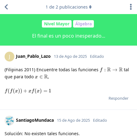
1
de
2
publicaciones
Nivel Mayor
Álgebra
El final es un poco inesperado...
Juan_Pablo_Lazo
J
13 de Ago de 2025
Editado
R
R
(Filipinas 2011) Encuentre todas las funciones
:
→
tal
f
R
que para todo
∈
,
x
(
(
))
+
(
)
=
1
f
f
x
x
f
x
Responder
SantiagoMundaca
15 de Ago de 2025
Editado
Solución: No existen tales funciones.