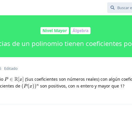
Nivel Mayor
Álgebra
ias de un polinomio tienen coeficientes po
5
Editado
R
mio
∈
[
]
(Sus coeficientes son números reales) con algún coefi
P
x
icientes de
(
(
)
)
son positivos, con
entero y mayor que 1?
n
P
x
n