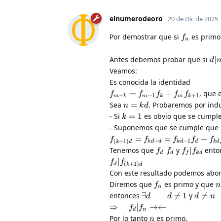
elnumerodeoro
20 de Dic de 2025
Por demostrar que si
es primo
f
n
Antes debemos probar que si
∣
d
Veamos:
Es conocida la identidad
=
+
, que 
f
f
f
f
f
+
−
1
+
1
m
k
m
k
m
k
Sea
=
. Probaremos por ind
n
k
d
- Si
=
1
es obvio que se cumple
k
- Suponemos que se cumple que
=
=
+
f
f
f
f
f
+
−
1
(
+
1
)
k
d
d
k
d
d
k
d
k
d
Tenemos que
∣
y
∣
ento
f
f
f
f
d
d
f
k
d
∣
f
f
(
+
1
)
d
k
d
Con este resultado podemos abor
Diremos que
es primo y que
f
n
n
entonces
∃

=
1
y

=
d
d
d
n
⇒
∣
→←
f
f
d
n
Por lo tanto
es primo.
n