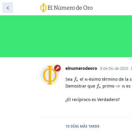
elnumerodeoro
9 de Dic de 2025
Sea
el
-ésimo término de la s
f
n
n
Demostrar que
primo
⇒
es 
f
n
n
¿El recíproco es Verdadero?
10 DÍAS
MÁS TARDE