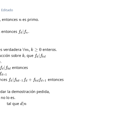
Editado
, entonces
es primo.
n
entonces
∣
.
n
f
f
d
n
es verdadera
∀
,
≥
0
enteros.
m
k
ucción sobre
, que
∣
k
f
f
d
k
d
.
∣
entonces
f
f
d
k
d
f
+
1
d
nces
∣
+
entonces
f
f
f
f
f
−
1
+
1
d
k
d
d
k
d
d
dar la demostración pedida,
no lo es.
tal que
∣
d
n