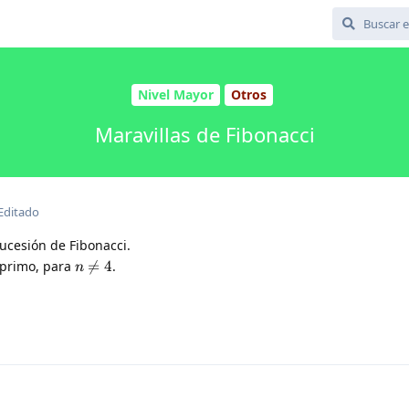
Nivel Mayor
Otros
Maravillas de Fibonacci
Editado
ucesión de Fibonacci.
primo, para

=
4
.
n