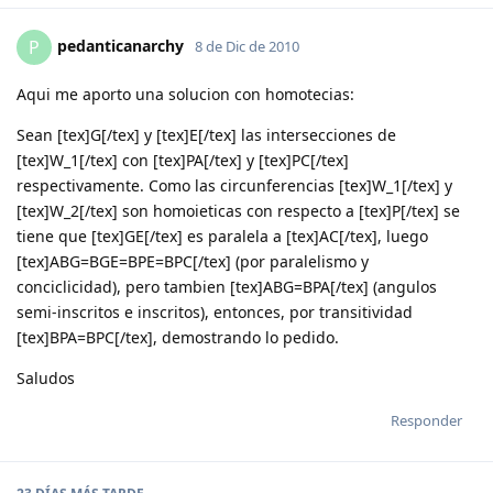
pedanticanarchy
P
8 de Dic de 2010
Aqui me aporto una solucion con homotecias:
Sean [tex]G[/tex] y [tex]E[/tex] las intersecciones de
[tex]W_1[/tex] con [tex]PA[/tex] y [tex]PC[/tex]
respectivamente. Como las circunferencias [tex]W_1[/tex] y
[tex]W_2[/tex] son homoieticas con respecto a [tex]P[/tex] se
tiene que [tex]GE[/tex] es paralela a [tex]AC[/tex], luego
[tex]ABG=BGE=BPE=BPC[/tex] (por paralelismo y
conciclicidad), pero tambien [tex]ABG=BPA[/tex] (angulos
semi-inscritos e inscritos), entonces, por transitividad
[tex]BPA=BPC[/tex], demostrando lo pedido.
Saludos
Responder