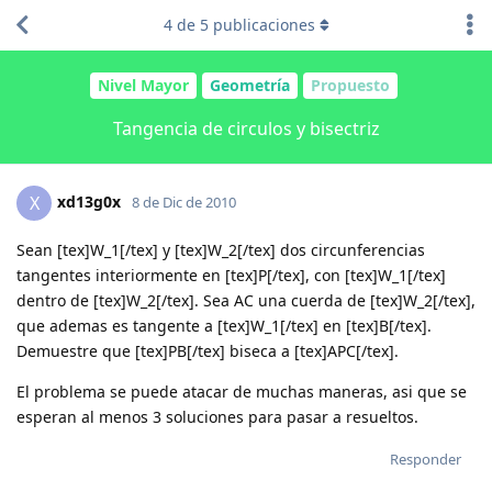
4
de
5
publicaciones
Nivel Mayor
Geometría
Propuesto
Tangencia de circulos y bisectriz
xd13g0x
X
8 de Dic de 2010
Sean [tex]W_1[/tex] y [tex]W_2[/tex] dos circunferencias
tangentes interiormente en [tex]P[/tex], con [tex]W_1[/tex]
dentro de [tex]W_2[/tex]. Sea AC una cuerda de [tex]W_2[/tex],
que ademas es tangente a [tex]W_1[/tex] en [tex]B[/tex].
Demuestre que [tex]PB[/tex] biseca a [tex]APC[/tex].
El problema se puede atacar de muchas maneras, asi que se
esperan al menos 3 soluciones para pasar a resueltos.
Responder