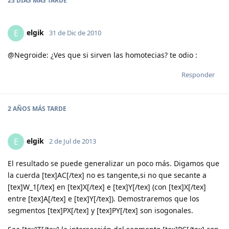
23 DÍAS
MÁS TARDE
elgik
E
31 de Dic de 2010
@Negroide: ¿Ves que si sirven las homotecias? te odio :
Responder
2 AÑOS
MÁS TARDE
elgik
E
2 de Jul de 2013
El resultado se puede generalizar un poco más. Digamos que
la cuerda [tex]AC[/tex] no es tangente,si no que secante a
[tex]W_1[/tex] en [tex]X[/tex] e [tex]Y[/tex] (con [tex]X[/tex]
entre [tex]A[/tex] e [tex]Y[/tex]). Demostraremos que los
segmentos [tex]PX[/tex] y [tex]PY[/tex] son isogonales.