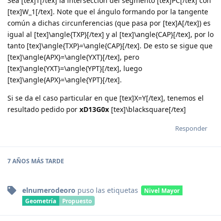
Sea [tex]T[/tex] la intersección del segmento [tex]PC[/tex] con
[tex]W_1[/tex]. Note que el ángulo formando por la tangente
común a dichas circunferencias (que pasa por [tex]A[/tex]) es
igual al [tex]\angle{TXP}[/tex] y al [tex]\angle{CAP}[/tex], por lo
tanto [tex]\angle{TXP}=\angle{CAP}[/tex]. De esto se sigue que
[tex]\angle{APX}=\angle{YXT}[/tex], pero
[tex]\angle{YXT}=\angle{YPT}[/tex], luego
[tex]\angle{APX}=\angle{YPT}[/tex].
Si se da el caso particular en que [tex]X=Y[/tex], tenemos el
resultado pedido por
xD13G0x
[tex]\blacksquare[/tex]
Responder
7 AÑOS
MÁS TARDE
elnumerodeoro
puso
las etiquetas
Nivel Mayor
Geometría
Propuesto