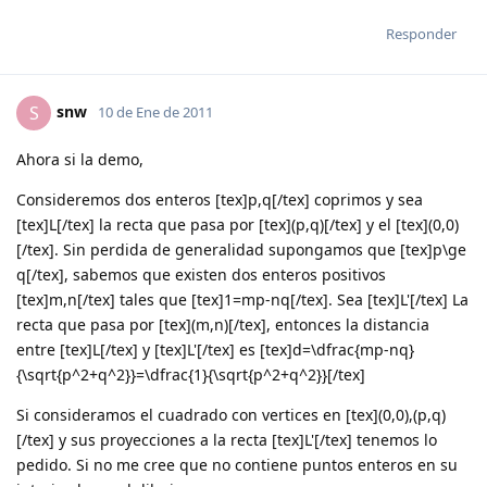
Responder
snw
S
10 de Ene de 2011
Ahora si la demo,
Consideremos dos enteros [tex]p,q[/tex] coprimos y sea
[tex]L[/tex] la recta que pasa por [tex](p,q)[/tex] y el [tex](0,0)
[/tex]. Sin perdida de generalidad supongamos que [tex]p\ge
q[/tex], sabemos que existen dos enteros positivos
[tex]m,n[/tex] tales que [tex]1=mp-nq[/tex]. Sea [tex]L'[/tex] La
recta que pasa por [tex](m,n)[/tex], entonces la distancia
entre [tex]L[/tex] y [tex]L'[/tex] es [tex]d=\dfrac{mp-nq}
{\sqrt{p^2+q^2}}=\dfrac{1}{\sqrt{p^2+q^2}}[/tex]
Si consideramos el cuadrado con vertices en [tex](0,0),(p,q)
[/tex] y sus proyecciones a la recta [tex]L'[/tex] tenemos lo
pedido. Si no me cree que no contiene puntos enteros en su