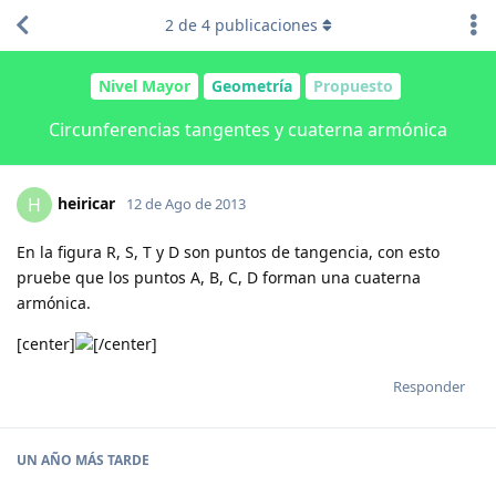
2
de
4
publicaciones
Nivel Mayor
Geometría
Propuesto
Circunferencias tangentes y cuaterna armónica
heiricar
H
12 de Ago de 2013
En la figura R, S, T y D son puntos de tangencia, con esto
pruebe que los puntos A, B, C, D forman una cuaterna
armónica.
[center]
[/center]
Responder
UN AÑO
MÁS TARDE