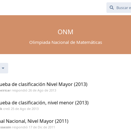
ONM
Olimpiada Nacional de Matemáticas
ueba de clasificación Nivel Mayor (2013)
eiricar
respondió
26 de Ago de 2013
ueba de clasificación, nivel menor (2013)
ik
creó
25 de Ago de 2013
nal Nacional, Nivel Mayor (2011)
ssassin
respondió
17 de Dic de 2011