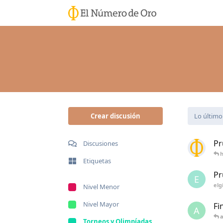
Crear discusión
Lo último
Pr
Discusiones
h
Etiquetas
Pr
E
elg
Nivel Menor
Nivel Mayor
Fi
A
a
Torneos y Olimpíadas