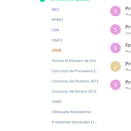
Pr
IMO
S
e
APMO
Pr
S
OIM
se
OMCS
Fi
S
ONM
Torneo el Número de Oro
Pr
J
Concurso de Primavera 2014
Concurso de Invierno 2013
Pr
S
Concurso de Verano 2013
CMAT
Olimpiada Rioplatense
Problemas Semanales OMA