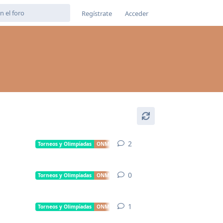
Regístrate
Acceder
2
2
respuestas
Torneos y Olimpíadas
ONM
0
0
respuestas
Torneos y Olimpíadas
ONM
1
1
respuesta
Torneos y Olimpíadas
ONM