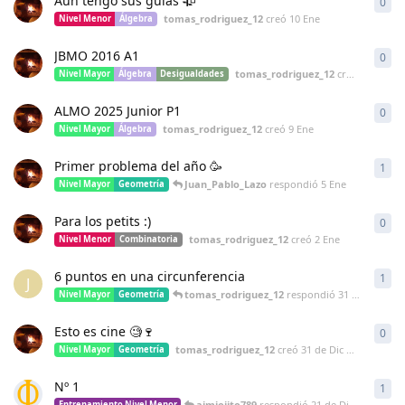
Aún tengo sus guías 🥀
0
0
re
tomas_rodriguez_12
creó
10 Ene
Nivel Menor
Álgebra
JBMO 2016 A1
0
0
re
tomas_rodriguez_12
creó
9 Ene
Nivel Mayor
Álgebra
Desigualdades
ALMO 2025 Junior P1
0
0
re
tomas_rodriguez_12
creó
9 Ene
Nivel Mayor
Álgebra
Primer problema del año 🥳
1
1
re
Juan_Pablo_Lazo
respondió
5 Ene
Nivel Mayor
Geometría
Para los petits :)
0
0
re
tomas_rodriguez_12
creó
2 Ene
Nivel Menor
Combinatoria
6 puntos en una circunferencia
1
1
re
J
tomas_rodriguez_12
respondió
31 de Dic de 2025
Nivel Mayor
Geometría
Esto es cine 🧐🍷
0
0
re
tomas_rodriguez_12
creó
31 de Dic de 2025
Nivel Mayor
Geometría
Nº 1
1
1
re
aimiojito789
respondió
21 de Dic de 2025
Entrenamiento Nivel Menor