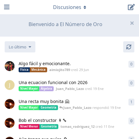
Discusiones
Bienvenido a El Número de Oro
Lo último
Algo fácil y emocionante.
0
0
re
aimiojito789
creó
29 Jun
Física
Mecánica
Una ecuacion funcional con 2026
0
0
re
J
Juan_Pablo_Lazo
creó
19 Ene
Nivel Mayor
Álgebra
Una recta muy bonita 🤗
1
1
re
Juan_Pablo_Lazo
respondió
19 Ene
Nivel Mayor
Geometría
Bob el constructor 👨‍🔧
0
0
re
tomas_rodriguez_12
creó
11 Ene
Nivel Menor
Geometría