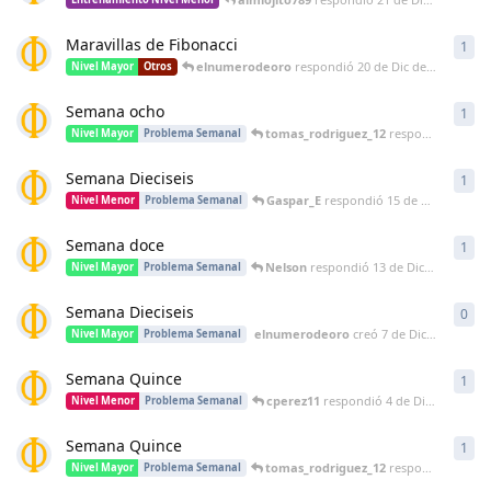
Maravillas de Fibonacci
1
1
re
elnumerodeoro
respondió
20 de Dic de 2025
Nivel Mayor
Otros
Semana ocho
1
1
re
tomas_rodriguez_12
respondió
15 de 
Nivel Mayor
Problema Semanal
Semana Dieciseis
1
1
re
Gaspar_E
respondió
15 de Dic de 2025
Nivel Menor
Problema Semanal
Semana doce
1
1
re
Nelson
respondió
13 de Dic de 2025
Nivel Mayor
Problema Semanal
Semana Dieciseis
0
0
re
elnumerodeoro
creó
7 de Dic de 2025
Nivel Mayor
Problema Semanal
Semana Quince
1
1
re
cperez11
respondió
4 de Dic de 2025
Nivel Menor
Problema Semanal
Semana Quince
1
1
re
tomas_rodriguez_12
respondió
2 de D
Nivel Mayor
Problema Semanal